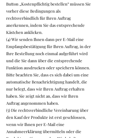
Button „Kostenpflichtig bestellen“ müssen Sie
vorher diese Bedingungen als
rechtsverbindlich für Ihren Auftrag
anerkennen, indem Sie das entsprechende
Kästchen anklicken.
(4) Wir senden Ihnen dann per E-Mail eine
Empfangsbestätigung für Ihren Auftrag, in der
Ihre Bestellung noch einmal aufgeführt wird
und die Sie dann über die entsprechende
Funktion ausdrucken oder speichern können.
Bitte beachten Sie, dass es sich dabei um eine
automatische Benachrichtigung handelt, die
nur belegt, dass wir Ihren Auftrag erhalten
haben. Sie zeigt nicht an, dass wir Ihren
Auftrag angenommen haben.
(5) Die rechtsverbindliche Vereinbarung über
den Kauf der Produkte ist erst geschlossen,
wenn wir Ihnen per E-Mail eine
Annahmeerklärung übermitteln oder die