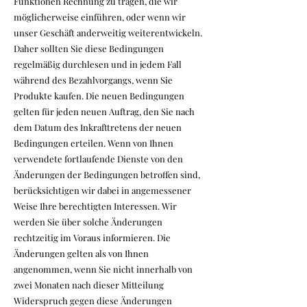
Funktionen Rechnung zu tragen, die wir
möglicherweise einführen, oder wenn wir
unser Geschäft anderweitig weiterentwickeln.
Daher sollten Sie diese Bedingungen
regelmäßig durchlesen und in jedem Fall
während des Bezahlvorgangs, wenn Sie
Produkte kaufen. Die neuen Bedingungen
gelten für jeden neuen Auftrag, den Sie nach
dem Datum des Inkrafttretens der neuen
Bedingungen erteilen. Wenn von Ihnen
verwendete fortlaufende Dienste von den
Änderungen der Bedingungen betroffen sind,
berücksichtigen wir dabei in angemessener
Weise Ihre berechtigten Interessen. Wir
werden Sie über solche Änderungen
rechtzeitig im Voraus informieren. Die
Änderungen gelten als von Ihnen
angenommen, wenn Sie nicht innerhalb von
zwei Monaten nach dieser Mitteilung
Widerspruch gegen diese Änderungen