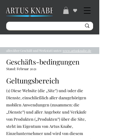
Gratisversand ab 49€ / Lieferzeit 2-5 Tage /
Tel.:
04131/ 31848
alles über Geschäft und Werkstatt unter:
www.artusknabe.de
Geschäfts-bedingungen
Stand: Februar 2021
Geltungsbereich
(1) Diese Website (die „Site“) und/oder die
Dienste, einschließlich aller dazugehörigen
mobilen Anwendungen (zusammen: die
„Dienste“) und aller Angebote und Verkäufe
von Produkten („Produkten“) über die Site,
steht im Eigentum von Artus Knabe,
Einzelunternehmer und wird von diesem