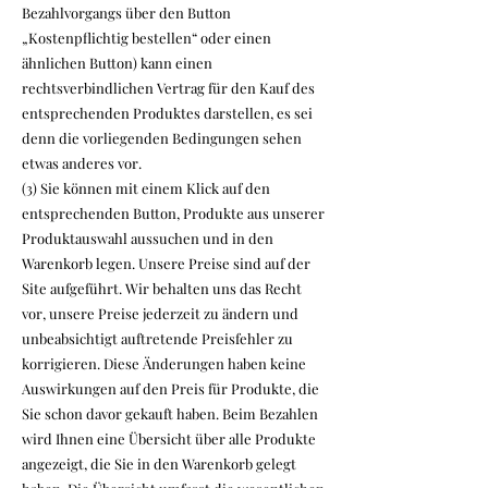
Bezahlvorgangs über den Button
„Kostenpflichtig bestellen“ oder einen
ähnlichen Button) kann einen
rechtsverbindlichen Vertrag für den Kauf des
entsprechenden Produktes darstellen, es sei
denn die vorliegenden Bedingungen sehen
etwas anderes vor.
(3) Sie können mit einem Klick auf den
entsprechenden Button, Produkte aus unserer
Produktauswahl aussuchen und in den
Warenkorb legen. Unsere Preise sind auf der
Site aufgeführt. Wir behalten uns das Recht
vor, unsere Preise jederzeit zu ändern und
unbeabsichtigt auftretende Preisfehler zu
korrigieren. Diese Änderungen haben keine
Auswirkungen auf den Preis für Produkte, die
Sie schon davor gekauft haben. Beim Bezahlen
wird Ihnen eine Übersicht über alle Produkte
angezeigt, die Sie in den Warenkorb gelegt