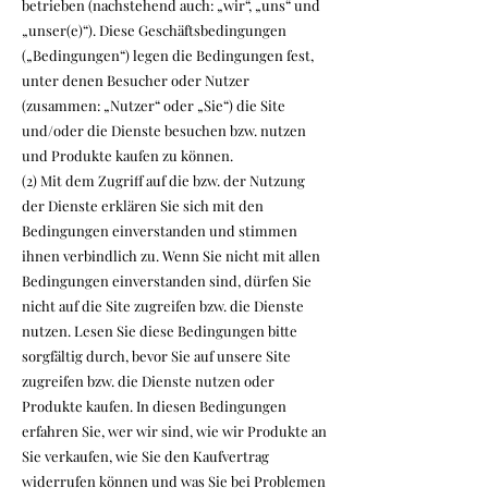
betrieben (nachstehend auch: „wir“, „uns“ und
„unser(e)“). Diese Geschäftsbedingungen
(„Bedingungen“) legen die Bedingungen fest,
unter denen Besucher oder Nutzer
(zusammen: „Nutzer“ oder „Sie“) die Site
und/oder die Dienste besuchen bzw. nutzen
und Produkte kaufen zu können.
(2) Mit dem Zugriff auf die bzw. der Nutzung
der Dienste erklären Sie sich mit den
Bedingungen einverstanden und stimmen
ihnen verbindlich zu. Wenn Sie nicht mit allen
Bedingungen einverstanden sind, dürfen Sie
nicht auf die Site zugreifen bzw. die Dienste
nutzen. Lesen Sie diese Bedingungen bitte
sorgfältig durch, bevor Sie auf unsere Site
zugreifen bzw. die Dienste nutzen oder
Produkte kaufen. In diesen Bedingungen
erfahren Sie, wer wir sind, wie wir Produkte an
Sie verkaufen, wie Sie den Kaufvertrag
widerrufen können und was Sie bei Problemen