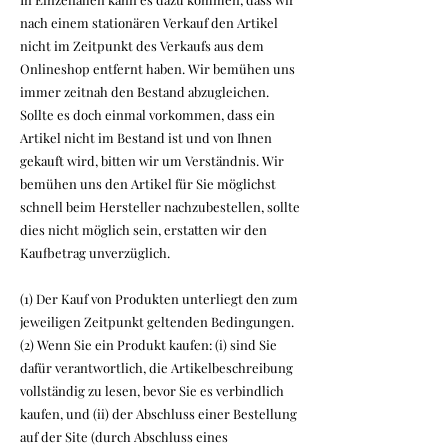
nach einem stationären Verkauf den Artikel
nicht im Zeitpunkt des Verkaufs aus dem
Onlineshop entfernt haben. Wir bemühen uns
immer zeitnah den Bestand abzugleichen.
Sollte es doch einmal vorkommen, dass ein
Artikel nicht im Bestand ist und von Ihnen
gekauft wird, bitten wir um Verständnis. Wir
bemühen uns den Artikel für Sie möglichst
schnell beim Hersteller nachzubestellen, sollte
dies nicht möglich sein, erstatten wir den
Kaufbetrag unverzüglich.
(1) Der Kauf von Produkten unterliegt den zum
jeweiligen Zeitpunkt geltenden Bedingungen.
(2) Wenn Sie ein Produkt kaufen: (i) sind Sie
dafür verantwortlich, die Artikelbeschreibung
vollständig zu lesen, bevor Sie es verbindlich
kaufen, und (ii) der Abschluss einer Bestellung
auf der Site (durch Abschluss eines