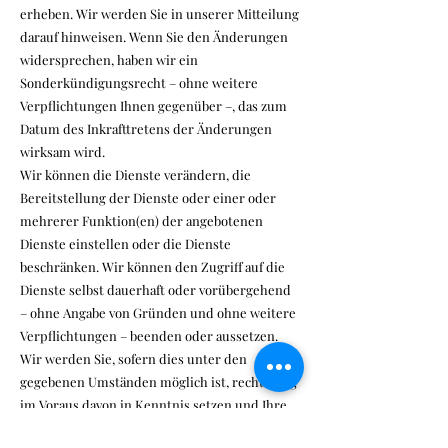
erheben. Wir werden Sie in unserer Mitteilung
darauf hinweisen. Wenn Sie den Änderungen
widersprechen, haben wir ein
Sonderkündigungsrecht – ohne weitere
Verpflichtungen Ihnen gegenüber –, das zum
Datum des Inkrafttretens der Änderungen
wirksam wird.
Wir können die Dienste verändern, die
Bereitstellung der Dienste oder einer oder
mehrerer Funktion(en) der angebotenen
Dienste einstellen oder die Dienste
beschränken. Wir können den Zugriff auf die
Dienste selbst dauerhaft oder vorübergehend
– ohne Angabe von Gründen und ohne weitere
Verpflichtungen – beenden oder aussetzen.
Wir werden Sie, sofern dies unter den
gegebenen Umständen möglich ist, rechtzeitig
im Voraus davon in Kenntnis setzen und Ihre
berechtigten Interessen bei derartigen