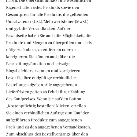
haben. Die Übersicht umfasst die wesentlichen
Eigenschaften jedes Produkts sowie den
Gesamtpreis für alle Produkte, die geltenden
Umsatzsteuer (USt.)/Mehrwertsteuer (MwSt.)
und ggf. die Versandkosten. Auf der
Bezahlseite haben Sie auch die Möglichkeit, die
Produkte und Mengen zu überprüfen und, falls
nötig, zu ändern, zu entfernen oder zu
korrigieren. Sie können auch über die
Bearbeitungsfunktion noch etwaige
Eingabefehler erkennen und korrigieren,
bevor Sie Ihre endgültige verbindliche
Bestellung aufgeben. Alle angegebenen
Lieferfristen gelten ab Erhalt Ihrer Zahlung
des Kaufpreises. Wenn Sie auf den Button
„Kostenpflichtig bestellen“ klicken, erteilen
Sie einen verbindlichen Auftrag zum Kauf der
aufgeführten Produkte zum angegebenen
Preis und zu den angegebenen Versandkosten.
Zum Abschluss des Bestellvorgangs über den