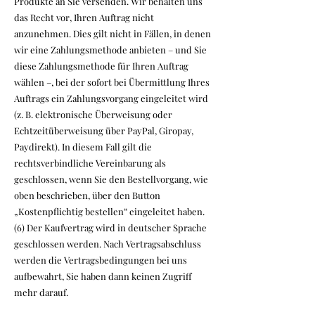
Produkte an Sie versenden. Wir behalten uns
das Recht vor, Ihren Auftrag nicht
anzunehmen. Dies gilt nicht in Fällen, in denen
wir eine Zahlungsmethode anbieten – und Sie
diese Zahlungsmethode für Ihren Auftrag
wählen –, bei der sofort bei Übermittlung Ihres
Auftrags ein Zahlungsvorgang eingeleitet wird
(z. B. elektronische Überweisung oder
Echtzeitüberweisung über PayPal, Giropay,
Paydirekt). In diesem Fall gilt die
rechtsverbindliche Vereinbarung als
geschlossen, wenn Sie den Bestellvorgang, wie
oben beschrieben, über den Button
„Kostenpflichtig bestellen“ eingeleitet haben.
(6) Der Kaufvertrag wird in deutscher Sprache
geschlossen werden. Nach Vertragsabschluss
werden die Vertragsbedingungen bei uns
aufbewahrt, Sie haben dann keinen Zugriff
mehr darauf.