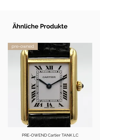
Material: 925er SterlingSilber mit 24 Karat
Goldplattierung
Stein: Hämatin
Länge Collier: 43 cm
Ähnliche Produkte
Verschluss: Tastenverschluss
pre-owned
PRE-OWEND Cartier TANK LC