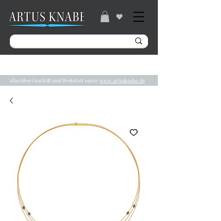
Gratisversand ab 49€ / Lieferzeit 2-5 Tage /
Tel.:
04131/ 31848
alles über Geschäft und Werkstatt unter:
www.artusknabe.de