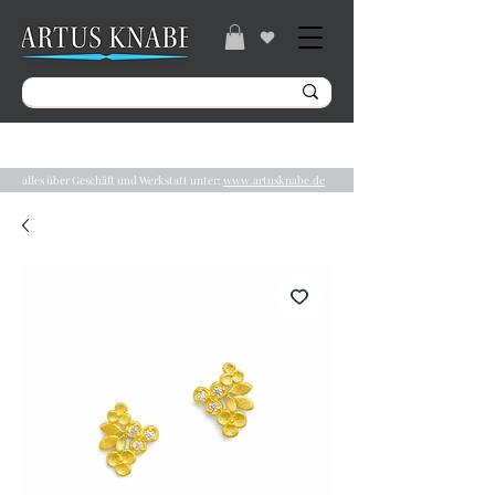
Gratisversand ab 49€ / Lieferzeit 2-5 Tage /
Tel.:
04131/ 31848
alles über Geschäft und Werkstatt unter:
www.artusknabe.de