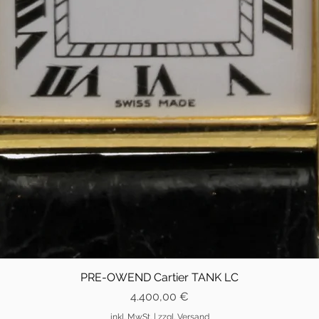
PRE-OWEND Cartier TANK LC
Preis
4.400,00 €
inkl. MwSt.
|
zzgl. Versand