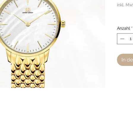
inkl. Mw
Anzahl
*
In d