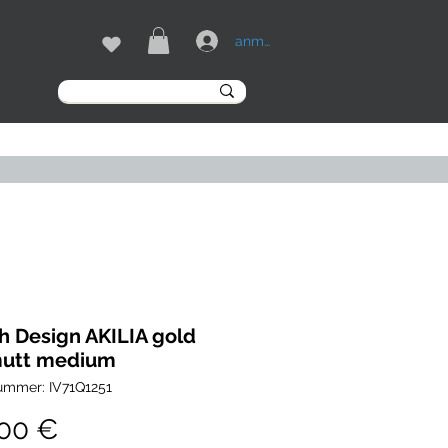
anmelden
MARKEN
More
h Design AKILIA gold
mutt medium
nummer: IV71Q1251
Preis
,00 €