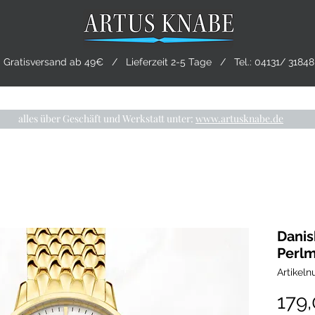
Gratisversand ab 49€ / Lieferzeit 2-5 Tage / Tel.:
04131/ 31848
CHMUCK
TRAURINGE
PRE-OWNED
LIVING
alles über Geschäft und Werkstatt unter:
www.artusknabe.de
Danis
Perl
Artikel
179