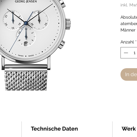
inkl. Mw
Absolute
atember
Männer 
minimali
Anzahl
*
sind Zei
sind.
In d
Technische Daten
Werk