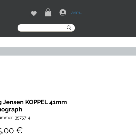
anmelden
MARKEN
More
g Jensen KOPPEL 41mm
nograph
nummer: 3575714
Preis
5,00 €