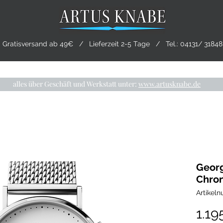
Gratisversand ab 49€ / Lieferzeit 2-5 Tage / Tel.:
04131/ 31848
CHMUCK
TRAURINGE
PRE-OWNED
LIVING
alles über Geschäft und Werkstatt unter:
www.artusknabe.de
Geor
Chro
Artikel
1.19