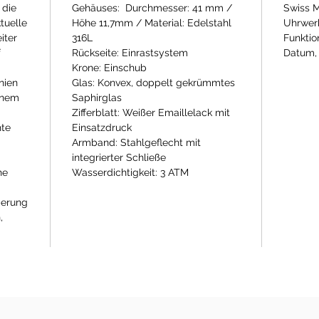
 die
Gehäuses: Durchmesser: 41 mm /
Swiss 
tuelle
Höhe 11,7mm / Material: Edelstahl
Uhrwerk
iter
316L
Funktio
f
Rückseite: Einrastsystem
Datum,
Krone: Einschub
nien
Glas: Konvex, doppelt gekrümmtes
inem
Saphirglas
Zifferblatt: Weißer Emaillelack mit
hte
Einsatzdruck
Armband: Stahlgeflecht mit
integrierter Schließe
he
Wasserdichtigkeit: 3 ATM
rperung
,