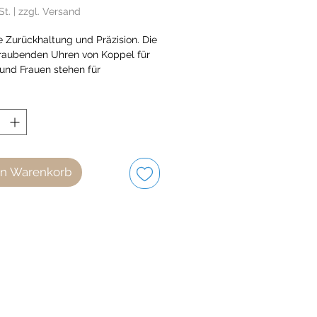
St.
|
zzgl. Versand
 Zurückhaltung und Präzision. Die
aubenden Uhren von Koppel für
und Frauen stehen für
stisches dänisches Design. Dies
tnehmer, die buchstäblich zeitlos
en Warenkorb