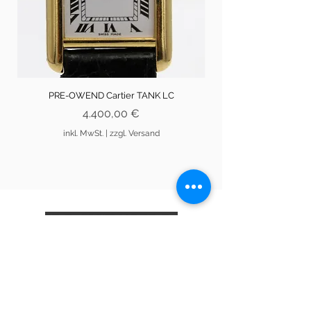
PRE-OWEND Cartier TANK LC
Preis
4.400,00 €
inkl. MwSt.
|
zzgl. Versand
An den Brodbänken 13
21335 Lüneburg
info@artusknabe.de
04131/31848