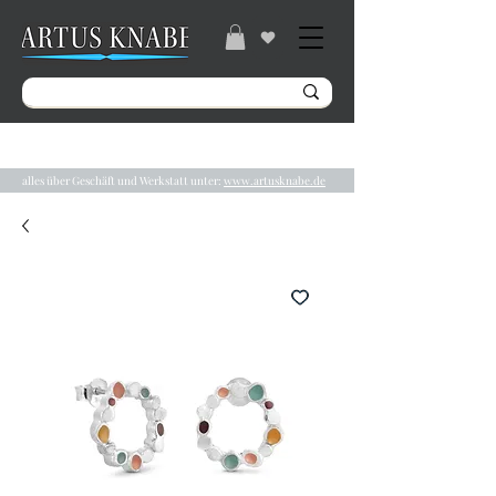
Gratisversand ab 49€ / Lieferzeit 2-5 Tage /
Tel.:
04131/ 31848
alles über Geschäft und Werkstatt unter:
www.artusknabe.de