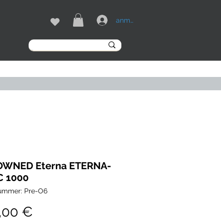
anmelden
MARKEN
More
OWNED Eterna ETERNA-
C 1000
nummer: Pre-O6
Preis
,00 €