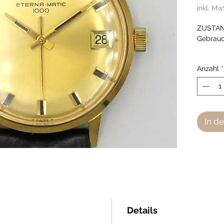
inkl. Mw
ZUSTAND
Gebrau
Anzahl
*
In d
Details