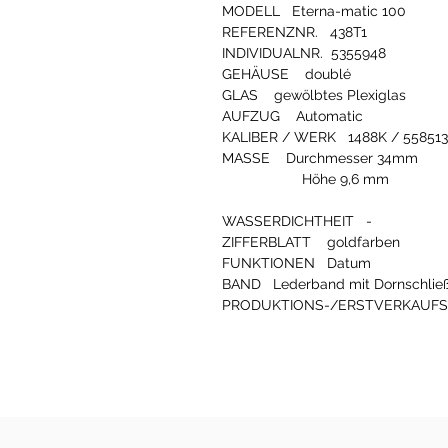
MODELL Eterna-matic 100
REFERENZNR. 438T1
INDIVIDUALNR. 5355948
GEHÄUSE doublé
GLAS gewölbtes Plexiglas
AUFZUG Automatic
KALIBER / WERK 1488K / 55851
MASSE Durchmesser 34mm
Höhe 9,6 mm
WASSERDICHTHEIT -
ZIFFERBLATT goldfarben
FUNKTIONEN Datum
BAND Lederband mit Dornschlie
PRODUKTIONS-/ERSTVERKAUFSJ