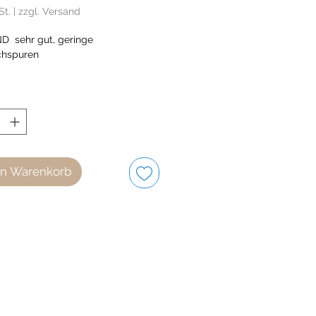
St.
|
zzgl. Versand
 sehr gut, geringe
chspuren
en Warenkorb