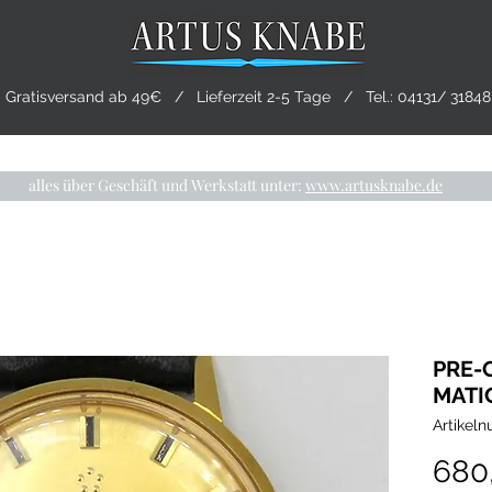
Gratisversand ab 49€ / Lieferzeit 2-5 Tage / Tel.:
04131/ 31848
CHMUCK
TRAURINGE
PRE-OWNED
LIVING
alles über Geschäft und Werkstatt unter:
www.artusknabe.de
PRE-
MATI
Artikel
680