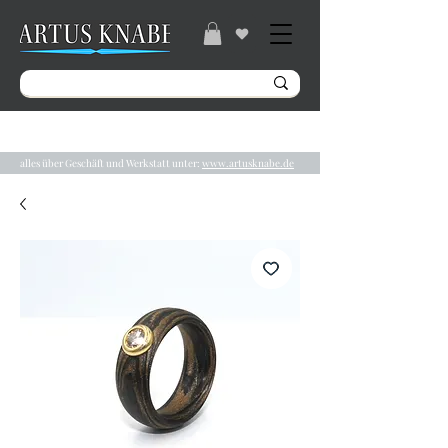
Gratisversand ab 49€ / Lieferzeit 2-5 Tage /
Tel.:
04131/ 31848
alles über Geschäft und Werkstatt unter:
www.artusknabe.de