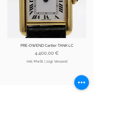
PRE-OWEND Cartier TANK LC
Preis
4.400,00 €
inkl. MwSt.
|
zzgl. Versand
An den Brodbänken 13
21335 Lüneburg
info@artusknabe.de