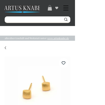
Gratisversand ab 49€ / Lieferzeit 2-5 Tage /
Tel.:
04131/ 31848
alles über Geschäft und Werkstatt unter:
www.artusknabe.de