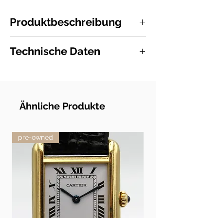
Produktbeschreibung
Die Cafu Vase aus klarem Glas ist
Technische Daten
mundgeblasen, so dass jede Vase
einzigartig ist. Das dänische Designerduo
Artikelnummer:
10019702
Holmbäck Nordentoft hat die Cafu
Material:
Klares Glas, Farbe: amber
Kollektion geschaffen und sich dabei von
Maße:
H: 216 mm Ø: 148 mm
den skulpturalen Designs von Henning
Jahr des Designs:
2022
Koppel inspirieren lassen. Die Vase ist ein
Ähnliche Produkte
Kollektion:
Cafu
schöner Mittelpunkt auf dem Tisch und
Cafu ist mit seiner schlichten Form auch
im restlichen Haus elegant.
pre-owned