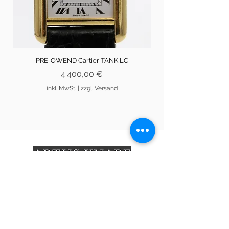
PRE-OWEND Cartier TANK LC
Preis
4.400,00 €
inkl. MwSt.
|
zzgl. Versand
An den Brodbänken 13
21335 Lüneburg
info@artusknabe.de
04131/31848