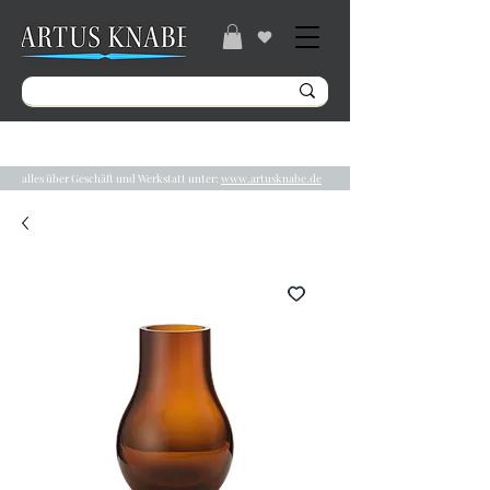
Gratisversand ab 49€ / Lieferzeit 2-5 Tage /
Tel.:
04131/ 31848
alles über Geschäft und Werkstatt unter:
www.artusknabe.de