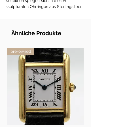
Kollektion spiegelt sich in diesen
skulpturalen Ohrringen aus Sterlingsilber
wider, die eine einzigartige, gedrehte Form
haben. Jacqueline Rabun hat sich beim
Design dieser Kollektion von der
menschlichen Erfahrung und der
Ähnliche Produkte
vergehenden Zeit inspirieren lassen.
pre-owned