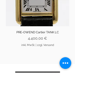
PRE-OWEND Cartier TANK LC
Preis
4.400,00 €
inkl. MwSt.
|
zzgl. Versand
An den Brodbänken 13
21335 Lüneburg
info@artusknabe.de
04131/31848