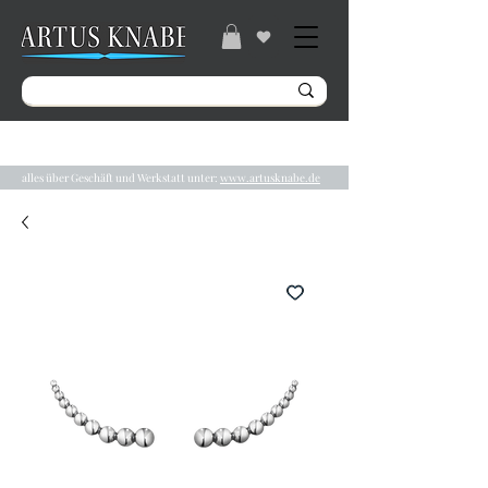
Gratisversand ab 49€ / Lieferzeit 2-5 Tage /
Tel.:
04131/ 31848
alles über Geschäft und Werkstatt unter:
www.artusknabe.de