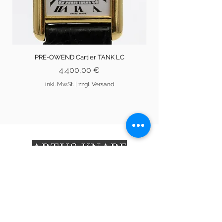
PRE-OWEND Cartier TANK LC
Preis
4.400,00 €
inkl. MwSt.
|
zzgl. Versand
An den Brodbänken 13
21335 Lüneburg
info@artusknabe.de
04131/31848