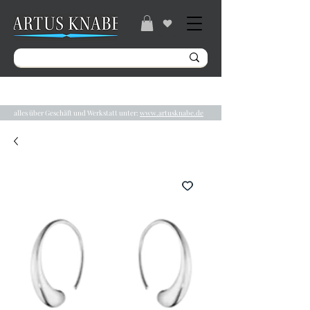
Gratisversand ab 49€ / Lieferzeit 2-5 Tage /
Tel.:
04131/ 31848
alles über Geschäft und Werkstatt unter:
www.artusknabe.de