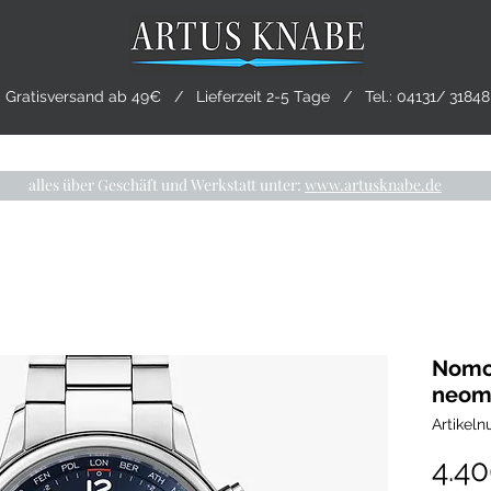
Gratisversand ab 49€ / Lieferzeit 2-5 Tage / Tel.:
04131/ 31848
CHMUCK
TRAURINGE
PRE-OWNED
LIVING
alles über Geschäft und Werkstatt unter:
www.artusknabe.de
Nomo
neoma
Artikel
4.4