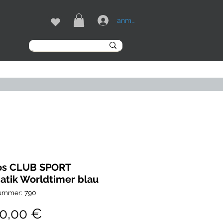
anmelden
MARKEN
More
s CLUB SPORT
tik Worldtimer blau
nummer: 790
Preis
00,00 €