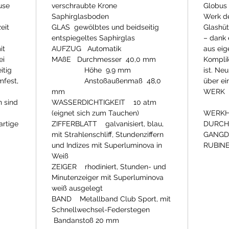
use
verschraubte Krone
Globus 
Saphirglasboden
Werk d
eit
GLAS gewölbtes und beidseitig
Glashüt
entspiegeltes Saphirglas
– dank 
it
AUFZUG Automatik
aus eig
ei
MAßE Durchmesser
40,0 mm
Komplik
itig
Höhe
9,9 mm
ist. Ne
mfest,
Anstoßaußenmaß
48,0
über ei
mm
WERK
n sind
WASSERDICHTIGKEIT 10 atm
Aut
(eignet sich zum Tauchen)
WERKH
artige
ZIFFERBLATT galvanisiert, blau,
DURCHM
mit Strahlenschliff, Stundenziffern
GANGD
und Indizes mit Superluminova in
RUBIN
Weiß
ZEIGER rhodiniert, Stunden- und
Minutenzeiger mit Superluminova
weiß ausgelegt
BAND Metallband Club Sport, mit
Schnellwechsel-Federstegen
Bandanstoß 20 mm