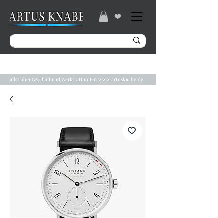
Gratisversand ab 49€ / Lieferzeit 2-5 Tage /
Tel.:
04131/ 31848
alles über Geschäft und Werkstatt unter:
www.artusknabe.de