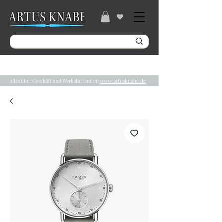
Gratisversand ab 49€ / Lieferzeit 2-5 Tage /
Tel.:
04131/ 31848
alles über Geschäft und Werkstatt unter:
www.artusknabe.de