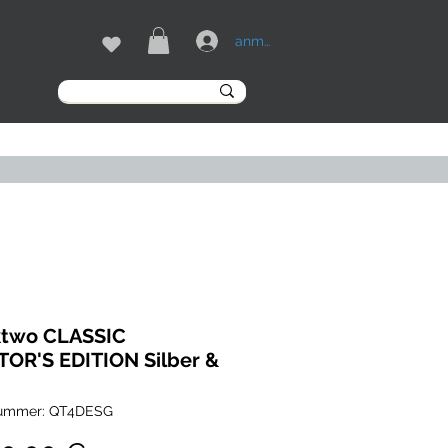
anmelden
MARKEN
More
ktwo CLASSIC
OR'S EDITION Silber &
nummer: QT4DESG