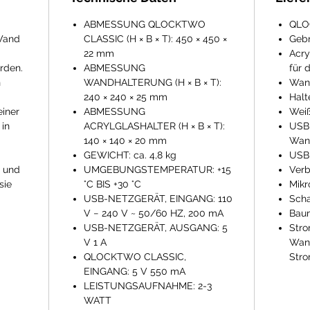
ABMESSUNG QLOCKTWO
QLO
 Wand
CLASSIC (H × B × T): 450 × 450 ×
Gebr
22 mm
Acry
rden.
ABMESSUNG
für 
n
WANDHALTERUNG (H × B × T):
Wan
240 × 240 × 25 mm
Halt
einer
ABMESSUNG
Weiß
in
ACRYLGLASHALTER (H × B × T):
USB-
140 × 140 × 20 mm
Wan
GEWICHT: ca. 4,8 kg
USB-
t und
UMGEBUNGSTEMPERATUR: +15
Ver
sie
°C BIS +30 °C
Mikr
USB-NETZGERÄT, EINGANG: 110
Sch
V − 240 V ~ 50/60 HZ, 200 mA
Bau
USB-NETZGERÄT, AUSGANG: 5
Stro
V 1 A
Wan
QLOCKTWO CLASSIC,
Stro
EINGANG: 5 V 550 mA
LEISTUNGSAUFNAHME: 2-3
WATT