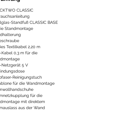
CKTWO CLASSIC
auchsanleitung
lglas-Standfuß CLASSIC BASE
die Standmontage
dhalterung
eschraube
es Textilkabel 2,20 m
Kabel 0,3 m für die
dmontage
Netzgerät 5 V
bindungsdose
ofaser-Reinigungstuch
ablone für die Wandmontage
mwollhandschuhe
mnetzkupplung für die
dmontage mit direktem
mauslass aus der Wand