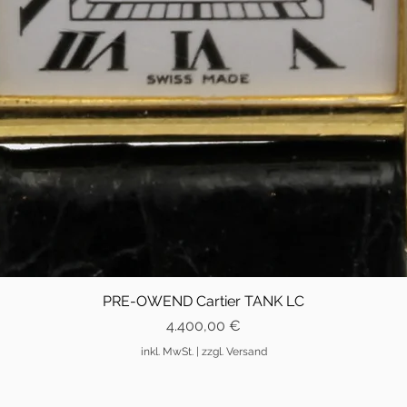
PRE-OWEND Cartier TANK LC
Preis
4.400,00 €
inkl. MwSt.
|
zzgl. Versand