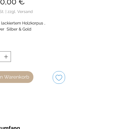
Preis
80,00 €
St.
|
zzgl. Versand
 lackiertem Holzkorpus ,
ver Silber & Gold
de in Schwäbisch Gmünd,
y.
en Warenkorb
rumfang