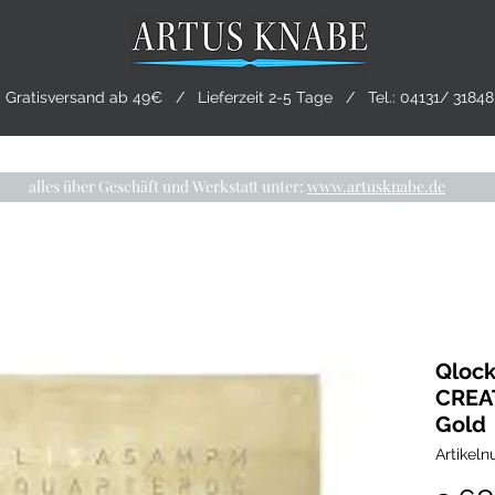
Gratisversand ab 49€ / Lieferzeit 2-5 Tage / Tel.:
04131/ 31848
CHMUCK
TRAURINGE
PRE-OWNED
LIVING
alles über Geschäft und Werkstatt unter:
www.artusknabe.de
Qloc
CREAT
Gold
Artikel