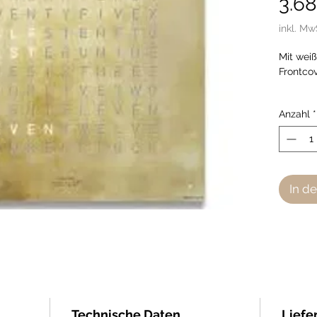
3.6
inkl. Mw
Mit weiß
Frontco
Handma
Anzahl
*
German
In d
Technische Daten
Liefe