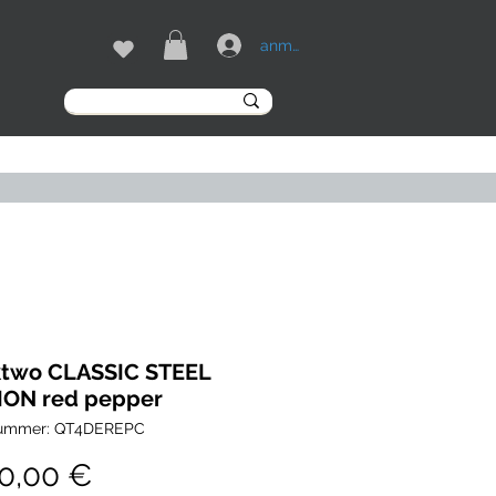
anmelden
MARKEN
More
ktwo CLASSIC STEEL
ION red pepper
nummer: QT4DEREPC
Preis
00,00 €