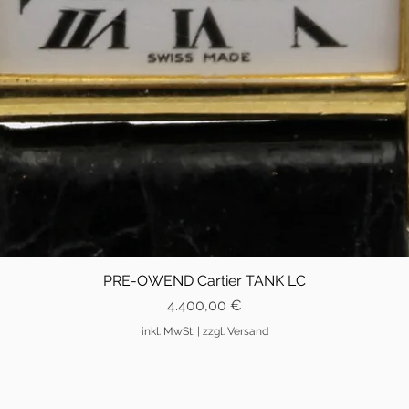
PRE-OWEND Cartier TANK LC
Preis
4.400,00 €
inkl. MwSt.
|
zzgl. Versand