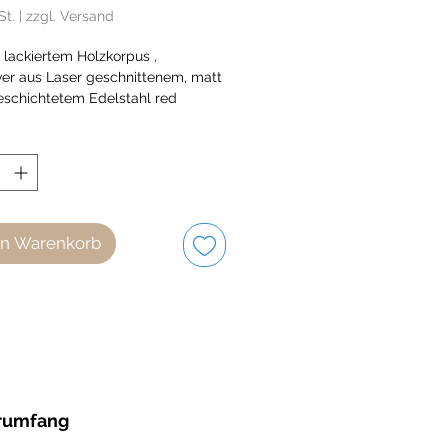
St.
|
zzgl. Versand
 lackiertem Holzkorpus ,
ver aus Laser geschnittenem, matt
eschichtetem Edelstahl red
/ deutsch
de in Schwäbisch Gmünd,
y.
en Warenkorb
rumfang