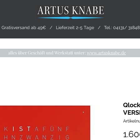
Gratisversand ab 49€ / Lieferzeit 2-5 Tage / Tel.:
04131/ 31848
CHMUCK
TRAURINGE
PRE-OWNED
LIVING
alles über Geschäft und Werkstatt unter:
www.artusknabe.de
Qloc
VERS
Artikel
1.6