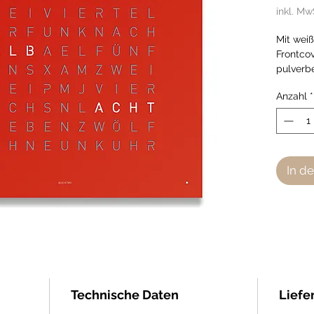
inkl. Mw
Mit weiß
Frontco
pulverb
pepper 
Anzahl
*
Handma
German
In d
Technische Daten
Liefe