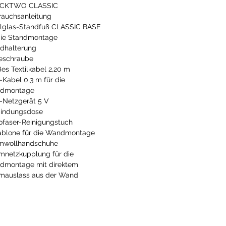
CKTWO CLASSIC
auchsanleitung
lglas-Standfuß CLASSIC BASE
die Standmontage
dhalterung
eschraube
es Textilkabel 2,20 m
Kabel 0,3 m für die
dmontage
Netzgerät 5 V
bindungsdose
ofaser-Reinigungstuch
ablone für die Wandmontage
mwollhandschuhe
mnetzkupplung für die
dmontage mit direktem
mauslass aus der Wand