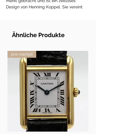
Markt gebracht und ist ein zeitloses
Design von Henning Koppel. Sie vereint
mit ihren sorgfältig ausgewählten Details
harmonisch Form und Funktion. Die Uhr
hat minimalistische Punkte als Stunden-
und Minutenmarkierungen, einen
Ähnliche Produkte
geräuschlosen inneren Mechanismus und
einzigartige, lange Zeiger, die aus der
Mitte herausragen. Die Zeiger sind bei
pre-owned
diesem Design nicht nur ein
Gegengewicht, sondern ein bewusstes
stilistisches Element. Das ikonische Design
wurde in einer Reihe zeitloser Farbtöne
neu interpretiert, inspiriert von den Farben
der Straßen Kopenhagens, wo das Design
entstand.
Edelstahl mit Frontglas, Durchmesser 22
cm