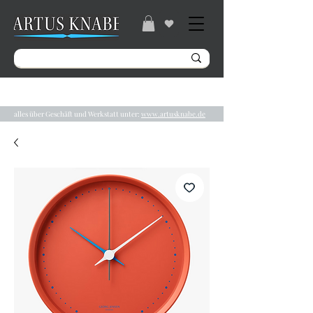
Gratisversand ab 49€ / Lieferzeit 2-5 Tage /
Tel.:
04131/ 31848
alles über Geschäft und Werkstatt unter:
www.artusknabe.de